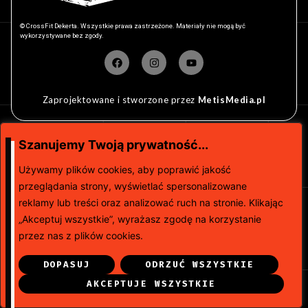
© CrossFit Dekerta. Wszystkie prawa zastrzeżone. Materiały nie mogą być
wykorzystywane bez zgody.
Zaprojektowane i stworzone przez
MetisMedia.pl
Szanujemy Twoją prywatność...
Używamy plików cookies, aby poprawić jakość
przeglądania strony, wyświetlać spersonalizowane
reklamy lub treści oraz analizować ruch na stronie. Klikając
„Akceptuj wszystkie”, wyrażasz zgodę na korzystanie
przez nas z plików cookies.
DOPASUJ
ODRZUĆ WSZYSTKIE
AKCEPTUJE WSZYSTKIE