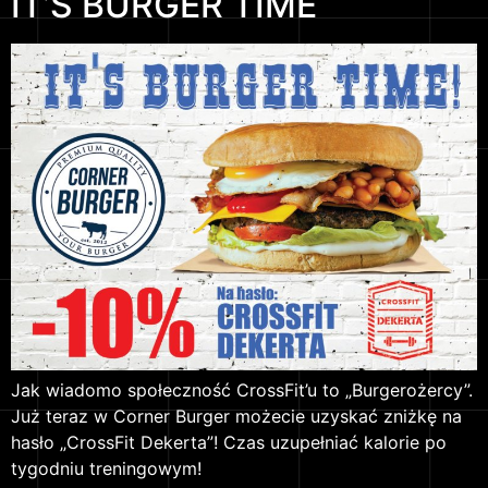
IT’S BURGER TIME
Jak wiadomo społeczność CrossFit’u to „Burgerożercy”.
Już teraz w Corner Burger możecie uzyskać zniżkę na
hasło „CrossFit Dekerta”! Czas uzupełniać kalorie po
tygodniu treningowym!