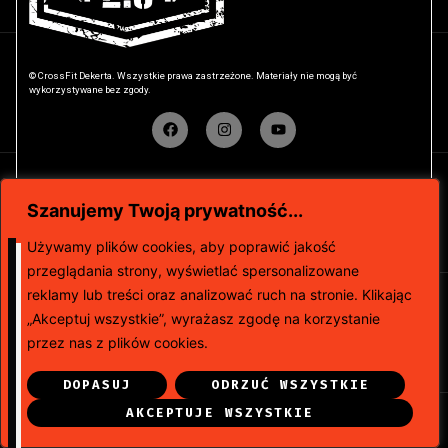
© CrossFit Dekerta. Wszystkie prawa zastrzeżone. Materiały nie mogą być
wykorzystywane bez zgody.
Zaprojektowane i stworzone przez
MetisMedia.pl
Szanujemy Twoją prywatność...
Używamy plików cookies, aby poprawić jakość
przeglądania strony, wyświetlać spersonalizowane
reklamy lub treści oraz analizować ruch na stronie. Klikając
„Akceptuj wszystkie”, wyrażasz zgodę na korzystanie
przez nas z plików cookies.
DOPASUJ
ODRZUĆ WSZYSTKIE
AKCEPTUJE WSZYSTKIE