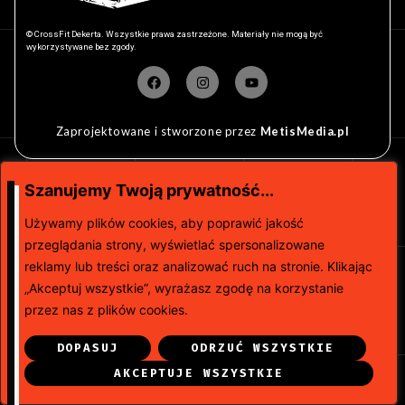
© CrossFit Dekerta. Wszystkie prawa zastrzeżone. Materiały nie mogą być
wykorzystywane bez zgody.
Zaprojektowane i stworzone przez
MetisMedia.pl
Szanujemy Twoją prywatność...
Używamy plików cookies, aby poprawić jakość
przeglądania strony, wyświetlać spersonalizowane
reklamy lub treści oraz analizować ruch na stronie. Klikając
„Akceptuj wszystkie”, wyrażasz zgodę na korzystanie
przez nas z plików cookies.
DOPASUJ
ODRZUĆ WSZYSTKIE
AKCEPTUJE WSZYSTKIE